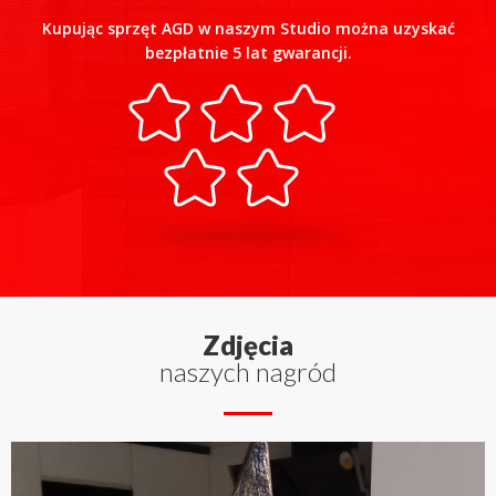
Kupując sprzęt AGD w naszym Studio można uzyskać
bezpłatnie 5 lat gwarancji.
Zdjęcia
naszych nagród